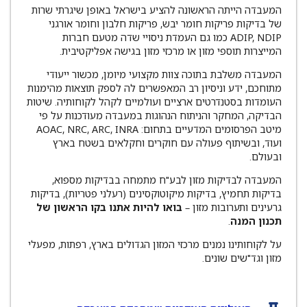
המעבדה הייתה הראשונה להציע בישראל באופן שיגרתי שרות
של בדיקות פריקות חומר יבש, פריקות חלבון וחומר אורגני
ADIP, NDIP כמו גם העמדת ניסויי שדה מטעם חברות
המייצרות תוספי מזון או מרכזי מזון בגישה אפליקטיבית.
המעבדה משלבת בתוכה צוות מקצועי מיומן, מכשור ייעודי
מתוחכם, ידע וניסיון רב המאפשרים לה לספק תוצאות מהימנות
העומדות בסטנדרטים ארציים ועולמיים לקהל לקוחותיה. שיטות
הבדיקה, המחקר והניתוח הנהוגות במעבדה מעודכנות על פי
מיטב הפרסומים המדעיים בתחום: AOAC, NRC, ARC, INRA
ועוד, ובשיתוף פעולה עם חוקרים וחקלאים בשטח בארץ
ובעולם.
המעבדה לבדיקות מזון לבע"ח מתמחה בבדיקות מספוא,
בדיקות תחמיץ, בדיקות מיקוטוקסינים (רעלני פטריות), בדיקות
גרעינים ותערובות מזון –
בואו להיות אתנו בקו הראשון של
תכנון המנה
.
על לקוחותינו נמנים מרכזי המזון הגדולים בארץ, רפתות, מפעלי
מזון וגד"שים שונים.