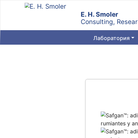
Skip
to
E. H. Smoler
content
Consulting, Researc
Лаборатория