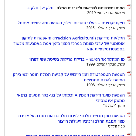
חלק א
חלק ב
המים וחשיבותם לבריאות וליצרנות החלב
–
|
מרמזון
אפריל-מאי 2019
‫מיקוטוקסינים‬ – ‫רעלני‬ ‫פטריות:‬ גילוי‪‫, ‫השפעה‬ ‫ומה‬ עושים‬‫ איתם?‬
משק הבקר והחלב
, 2015
חקלאות מדייקת (Precision Agricultural) והאפשרות לתיקון
אוטומטי של ערכי מזונות במרכז המזון בזמן אמת באמצעות מכשור
בספקטרוסקופיית NIR
מן המחקר אל המעש – בדיקת פריקות בשיטת שקי דקרון
משק הבקר והחלב
, 1999
השפעת הטמפרטורה וזמן הייבוש על קביעת תכולת חומר יבש בירק
המיועד להכנת תחמיצים
משק הבקר והחלב
, 1998
השפעת מועד הזרקת ויטמין A וכמותו על בני-בקר גומעים בתנאי
ממשק אינטנסיבי
מתוך "
השדה
"
השפעת מתן תכשיר חלבוני לפרות חלב גבוהות תנובה על צריכת
מזון, תנובת החלב ורכיביו ויעילות הייצור
מכון וולקני