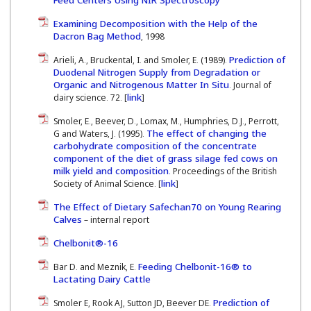
Feed Centers Using NIR Spectroscopy
Examining Decomposition with the Help of the
Dacron Bag Method
, 1998
Prediction of
Arieli, A., Bruckental, I. and Smoler, E. (1989).
Duodenal Nitrogen Supply from Degradation or
Organic and Nitrogenous Matter In Situ
. Journal of
link
dairy science. 72. [
]
Smoler, E., Beever, D., Lomax, M., Humphries, D.J., Perrott,
The effect of changing the
G and Waters, J. (1995).
carbohydrate composition of the concentrate
component of the diet of grass silage fed cows on
milk yield and composition.
Proceedings of the British
link
Society of Animal Science. [
]
The Effect of Dietary Safechan70 on Young Rearing
Calves
– internal report
Chelbonit®-16
Feeding Chelbonit-16® to
Bar D. and Meznik, E.
Lactating Dairy Cattle
Prediction of
Smoler E, Rook AJ, Sutton JD, Beever DE.