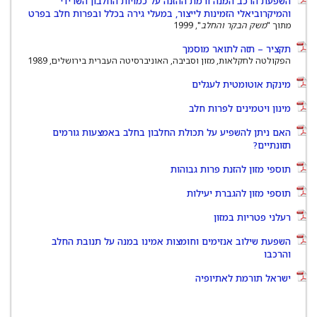
השפעת הרכב המנה ורמת ההזנה על כמויות החלבון השרידי
והמיקרוביאלי הזמינות לייצור, במעלי גירה בכלל ובפרות חלב בפרט
מתוך "
משק הבקר והחלב
", 1999
תקציר – תזה לתואר מוסמך
הפקולטה לחקלאות, מזון וסביבה, האוניברסיטה העברית בירושלים, 1989
מינקת אוטומטית לעגלים
מינון ויטמינים לפרות חלב
האם ניתן להשפיע על תכולת החלבון בחלב באמצעות גורמים
תזונתיים?
תוספי מזון להזנת פרות גבוהות
תוספי מזון להגברת יעילות
רעלני פטריות במזון
השפעת שילוב אנזימים וחומצות אמינו במנה על תנובת החלב
והרכבו
ישראל תורמת לאתיופיה